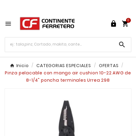
Tu ferretería en línea en México

0




Inicio
CATEGORIAS ESPECIALES
OFERTAS
Pinza pelacable con mango air cushion 10-22 AWG de
8-1/4" poncha terminales Urrea 298