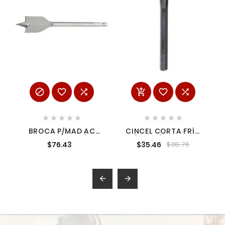
















BROCA P/MAD AC
CINCEL CORTA FRÍO
CARB MAN 1-3/8"
1/4" 5-1/8" URREA
$76.43
$35.46
$38.76
86A-1/4

