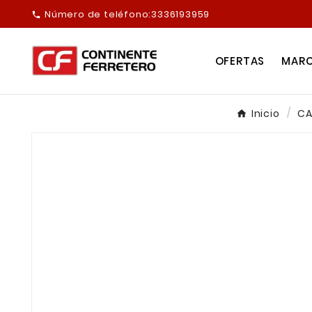
Número de teléfono:
3336193959

OFERTAS
MAR
Inicio
CA