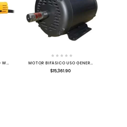
CA





0 W
MOTOR BIFÁSICO USO GENERAL
4887-
7-1/2 HP 4 POLOS 110/220 V
$15,361.90
ABB-BAL-L1510T