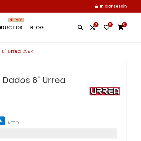
Iniciar sesión

NUEVOS
0
0
0




ODUCTOS
BLOG
s 6" Urrea 2584
Y Dados 6" Urrea
%!
NETO