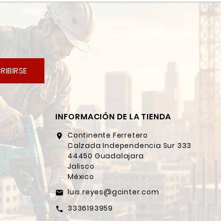
RIBIRSE
INFORMACIÓN DE LA TIENDA
Continente Ferretero
location_on
Calzada Independencia Sur 333
44450 Guadalajara
Jalisco
México
luis.reyes@gcinter.com
email
3336193959
call