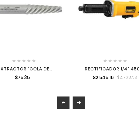










EXTRACTOR "COLA DE
RECTIFICADOR 1/4" 45
HINO" PARA TORNILLOS
25,000 RPM DEWALT DWE
$75.35
$2,545.16
$2,768.58
16" A 3/4" URREA 95005
B3

