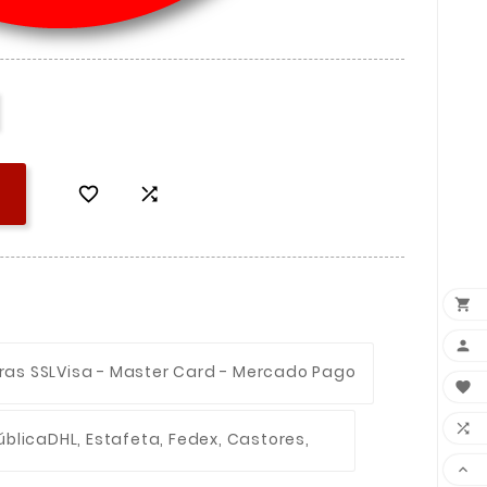




ras SSL
Visa - Master Card - Mercado Pago


ública
DHL, Estafeta, Fedex, Castores,
