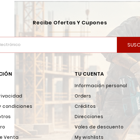
Recibe Ofertas Y Cupones
SUSC
CIÓN
TU CUENTA
Información personal
rivacidad
Orders
y condiciones
Créditos
otros
Direcciones
ro
Vales de descuento
de Venta
My wishlists