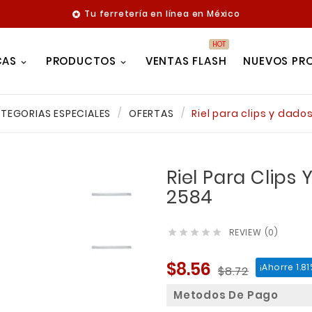
Tu ferretería en línea en México

HOT
CAS
PRODUCTOS
VENTAS FLASH
NUEVOS PR
TEGORIAS ESPECIALES
OFERTAS
Riel para clips y dado
Riel Para Clips 
2584
REVIEW (0)





$8.56
¡Ahorre 1.81
$8.72
Metodos De Pago