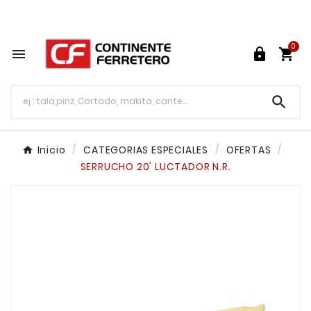
Tu ferretería en línea en México

0




Inicio
CATEGORIAS ESPECIALES
OFERTAS
SERRUCHO 20' LUCTADOR N.R.