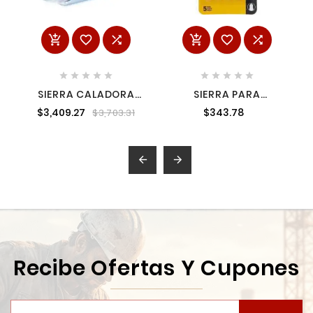
















SIERRA CALADORA
SIERRA PARA
PENDULAR 560 W 0-
CALADORA 24DPP
$3,409.27
$343.78
$3,703.31
3,100 CPM ZANCO
ZANCO "T"
TIPO T DEWALT
DW317


Recibe Ofertas Y Cupones