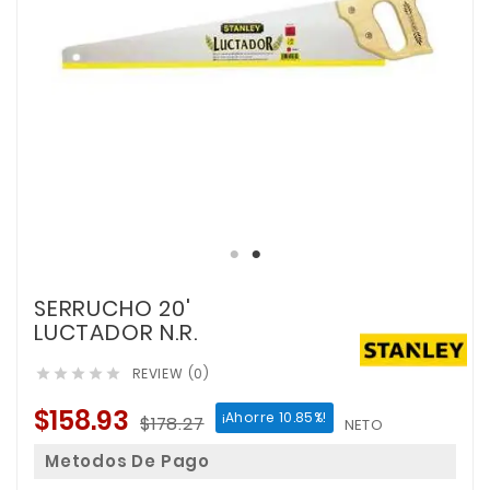
SERRUCHO 20'
LUCTADOR N.R.
REVIEW (0)





$158.93
¡Ahorre 10.85%!
$178.27
NETO
Metodos De Pago