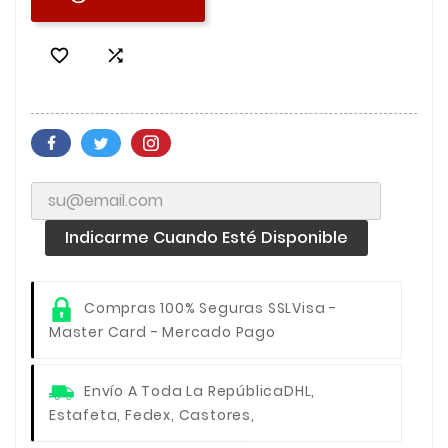


Indicarme Cuando Esté Disponible
Compras 100% Seguras SSL
Visa -
Master Card - Mercado Pago
Envío A Toda La República
DHL,
Estafeta, Fedex, Castores,