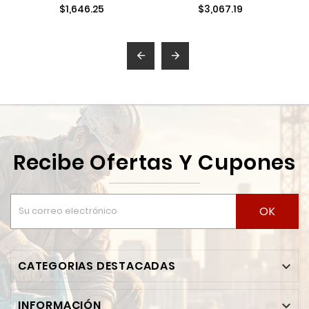
ATORNILLADOR 3/8"
ATORN.
$1,646.25
$3,067.19
MAKITA MAKHP0300
5/16"-3/8"V.V.R. 0-
450 0-1,700 RPM LI-
ION


Recibe Ofertas Y Cupones
OK
CATEGORIAS DESTACADAS

INFORMACIÓN
