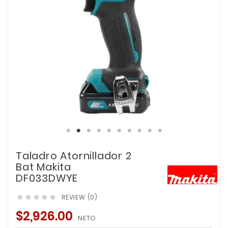
Taladro Atornillador 2
Bat Makita
DF033DWYE
REVIEW (0)





$2,926.00
NETO