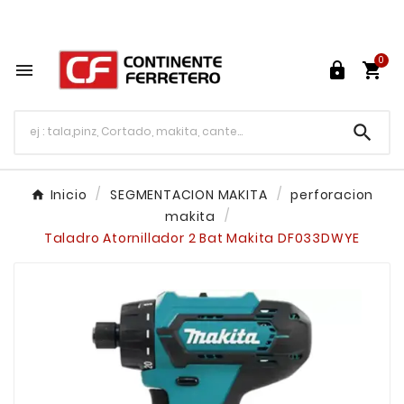
Tu ferretería en línea en México

0




Inicio
SEGMENTACION MAKITA
perforacion
makita
Taladro Atornillador 2 Bat Makita DF033DWYE