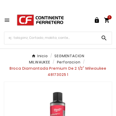
Tu ferretería en línea en México

0




Inicio
SEGMENTACION
MILWAUKEE
Perforacion
Broca Diamantada Premium De 2 1/2" Milwaukee
48173025 1