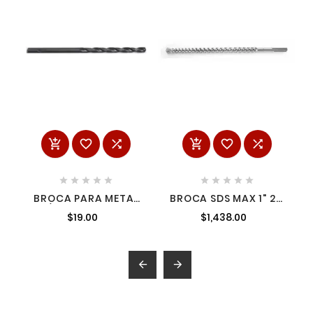
















BROCA PARA METAL
BROCA SDS MAX 1" 21"
1/16" MILWAUKEE
MILWAUKEE
$19.00
$1,438.00
48892820
48203954 1

