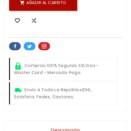
AÑADIR AL CARRITO



Compras 100% Seguras SSL
Visa -
Master Card - Mercado Pago
Envío A Toda La República
DHL,
Estafeta, Fedex, Castores,
Descripción