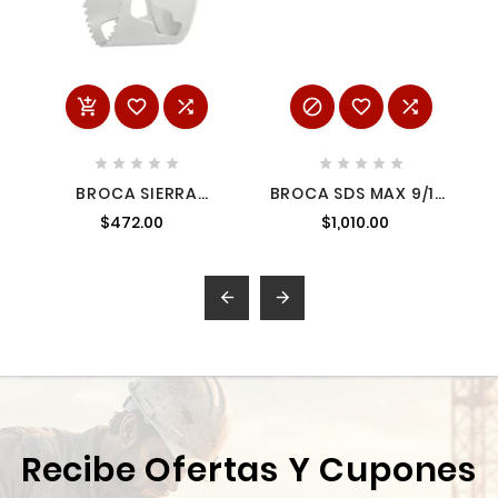
















BROCA SIERRA
BROCA SDS MAX 9/16"
ENDURECIDA ICE DE 4"
13" MILWAUKEE
$472.00
$1,010.00
MILWAUKEE 49560213
48203910 1
1


Recibe Ofertas Y Cupones