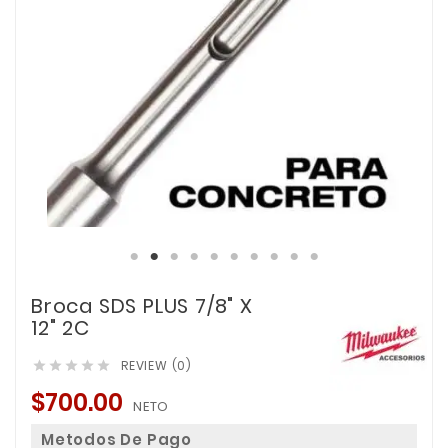
Broca SDS PLUS 7/8" X
12" 2C
REVIEW (0)





$700.00
NETO
Metodos De Pago