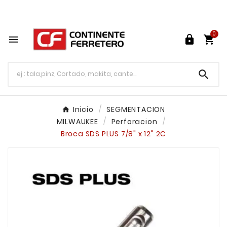
Tu ferretería en línea en México

0




Inicio
SEGMENTACION
MILWAUKEE
Perforacion
Broca SDS PLUS 7/8" x 12" 2C