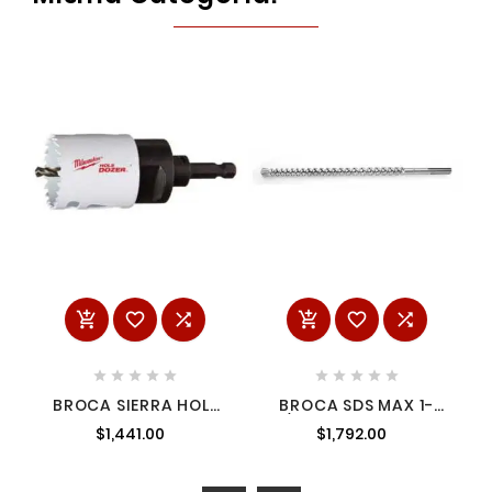
















BROCA SIERRA HOLE
BROCA SDS MAX 1-
DOZER JUEGO DE 10
1/4" 15" MILWAUKEE
$1,441.00
$1,792.00
PIEZAS
48203970
AMIL49224073