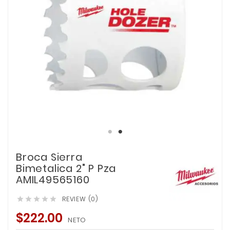
Broca Sierra
Bimetalica 2" P Pza
AMIL49565160
REVIEW (0)





$222.00
NETO