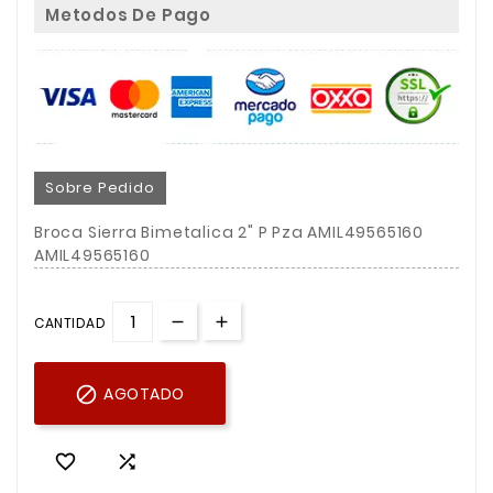
Metodos De Pago
Sobre Pedido
Broca Sierra Bimetalica 2" P Pza AMIL49565160
AMIL49565160
CANTIDAD

AGOTADO

