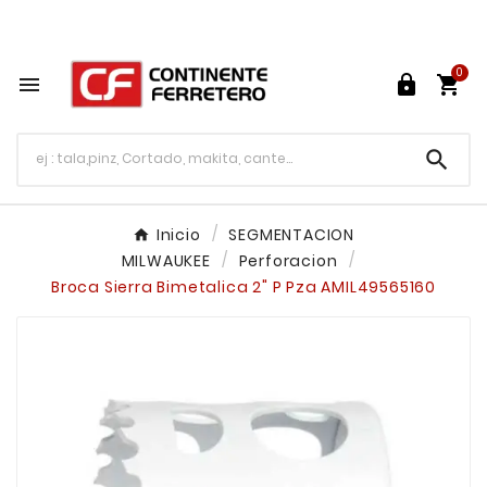
Tu ferretería en línea en México

0




Inicio
SEGMENTACION
MILWAUKEE
Perforacion
Broca Sierra Bimetalica 2" P Pza AMIL49565160