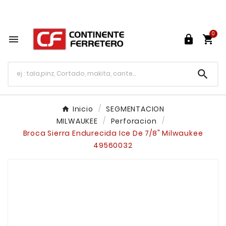
Tu ferretería en línea en México

0




Inicio
SEGMENTACION
MILWAUKEE
Perforacion
Broca Sierra Endurecida Ice De 7/8" Milwaukee
49560032