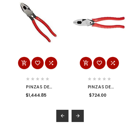
















PINZAS DE
PINZAS DE
ELECTRICISTA 9"
ELECTRICISTA 9" CON
$1,444.85
$724.00
MILWAUKEE 48226503
CRIMPADORA DE
HIERRO MANGO
MOLDEADO
MILWAUKEE 48226100

