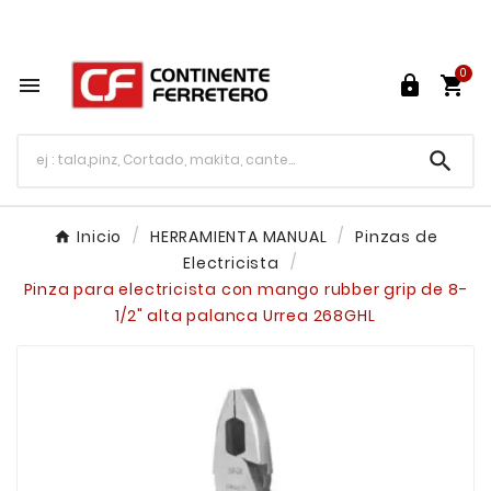
Tu ferretería en línea en México

0




Inicio
HERRAMIENTA MANUAL
Pinzas de
Electricista
Pinza para electricista con mango rubber grip de 8-
1/2" alta palanca Urrea 268GHL