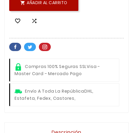
AÑADIR AL CARRITO



Compras 100% Seguras SSL
Visa -
Master Card - Mercado Pago
Envío A Toda La República
DHL,
Estafeta, Fedex, Castores,
Descripción