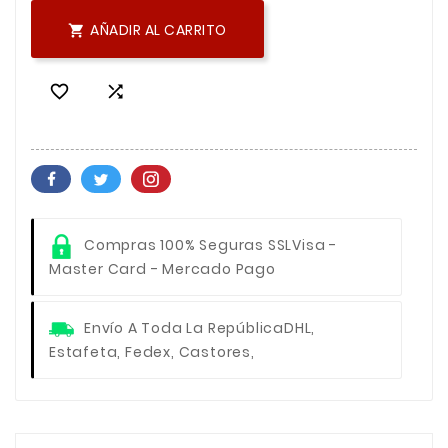
AÑADIR AL CARRITO



Compras 100% Seguras SSL
Visa -
Master Card - Mercado Pago
Envío A Toda La República
DHL,
Estafeta, Fedex, Castores,