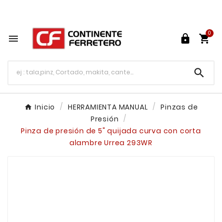
Tu ferretería en línea en México

0




Inicio
HERRAMIENTA MANUAL
Pinzas de
Presión
Pinza de presión de 5" quijada curva con corta
alambre Urrea 293WR