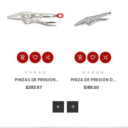
















PINZAS DE PRESIÓN
PINZA DE PRESIÓN DE
TORQUE LOCK PUNTA
4" NARIZ LARGA
$383.57
$185.00
LARGA 6" MILWAUKEE
URREA PNL4
48223506

