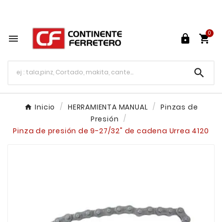
Tu ferretería en línea en México

0




Inicio
HERRAMIENTA MANUAL
Pinzas de
Presión
Pinza de presión de 9-27/32" de cadena Urrea 4120