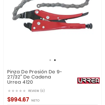
Pinza De Presión De 9-
27/32" De Cadena
Urrea 4120
REVIEW (0)





$994.67
NETO