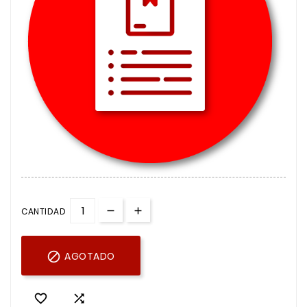
CANTIDAD

AGOTADO

