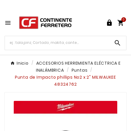
Tu ferretería en línea en México

0




Inicio
ACCESORIOS HERREMIENTA ELÉCTRICA E
INALÁMBRICA
Puntas
Punta de Impacto phillips No2 x 2" MILWAUKEE
48324762