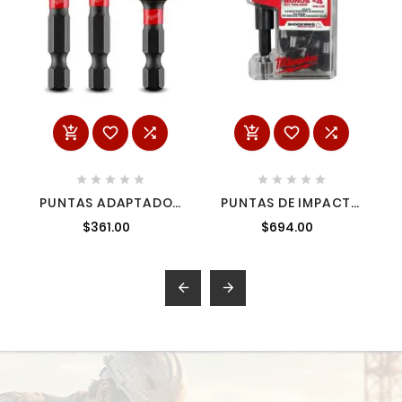
















PUNTAS ADAPTADOR
PUNTAS DE IMPACTO
HEXAGONALES PARA
PHILLIPS NO2 X 1"
$361.00
$694.00
DADOS 3 PIEZAS 1/4",
BOTE 25 PIEZAS +
3/8",1/2" MILWAUKEE
SOCKET MILWAUKEE
48325033
48325009

