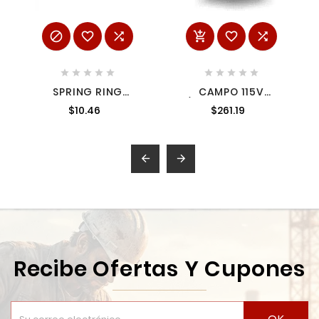
















SPRING RING
CAMPO 115V
44900014 MILWAUKEE
P/HP2050 6335255
$10.46
$261.19
6335255


Recibe Ofertas Y Cupones