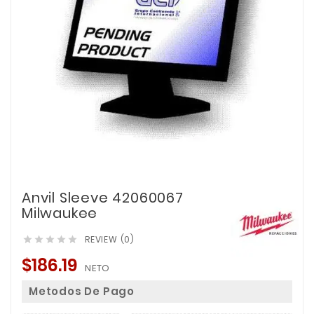
Anvil Sleeve 42060067
Milwaukee
REVIEW (0)





$186.19
NETO
Metodos De Pago