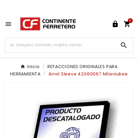
Tu ferretería en línea en México

0




Inicio
REFACCIONES ORIGINALES PARA
HERRAMIENTA
Anvil Sleeve 42060067 Milwaukee