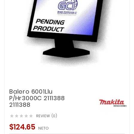
Balero 6001Llu
P/Hr3000C 2111388
2111388
REVIEW (0)





$124.65
NETO