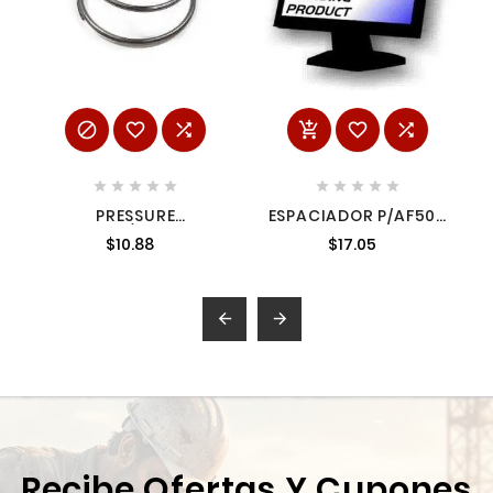
















PRESSURE
ESPACIADOR P/AF503
SPRING/2605-20
N.R. A29014
$10.88
$17.05
40505262 MILWAUKEE


Recibe Ofertas Y Cupones