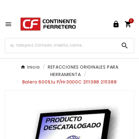
Tu ferretería en línea en México

0




Inicio
REFACCIONES ORIGINALES PARA
HERRAMIENTA
Balero 6001Llu P/Hr3000C 2111388 2111388