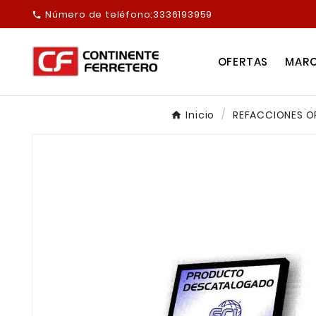
Número de teléfono:
3336193959

OFERTAS
MAR
Inicio
REFACCIONES O