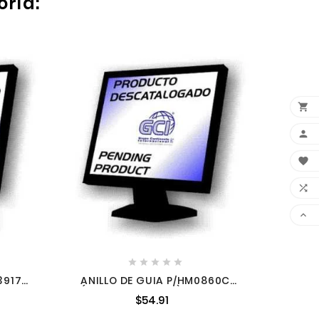
oría:
FLEC










39174
ANILLO DE GUIA P/HM0860C
(ANTES 450097-3) 4516396
$54.91
4516396