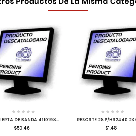
tros Productos De La Misma Categ










IERTA DE BANDA 4110198
RESORTE 28 P/HR2440 23
4110198
2339174
$50.46
$1.48