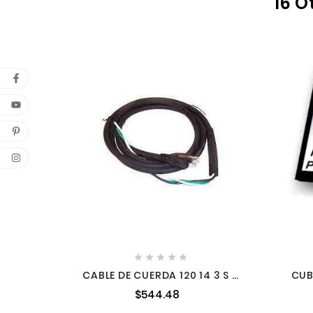
16 O





CABLE DE CUERDA 120 14 3 S 9
CUB
22640076 MILWAUKEE
$544.48