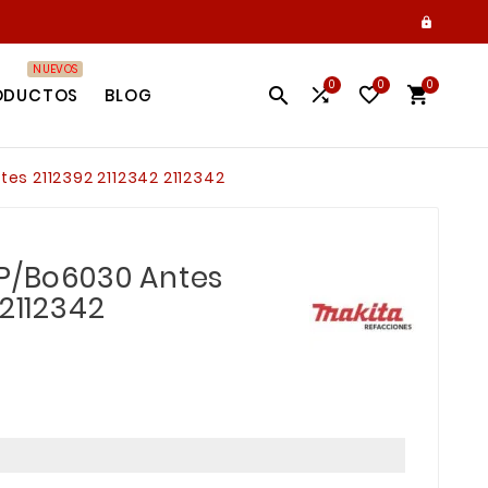

NUEVOS
0
0
0




ODUCTOS
BLOG
tes 2112392 2112342 2112342
 P/Bo6030 Antes
 2112342