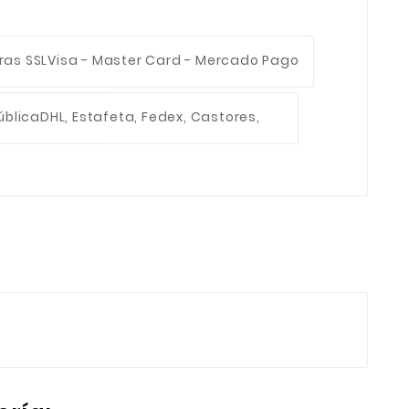
ras SSL
Visa - Master Card - Mercado Pago
ública
DHL, Estafeta, Fedex, Castores,