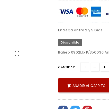
Entrega entre 2 y 5 Dias
Disponible
Balero 6902Llb P/Bo6030 An

CANTIDAD
AÑADIR AL CARRITO
