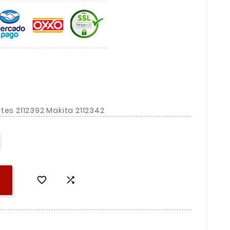
tes 2112392 Makita 2112342

