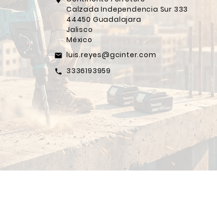
Calzada Independencia Sur 333
44450 Guadalajara
Jalisco
México
luis.reyes@gcinter.com
email
3336193959
call