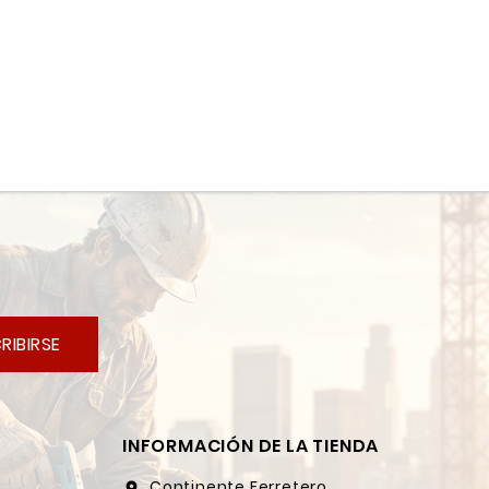
RIBIRSE
INFORMACIÓN DE LA TIENDA
Continente Ferretero
location_on