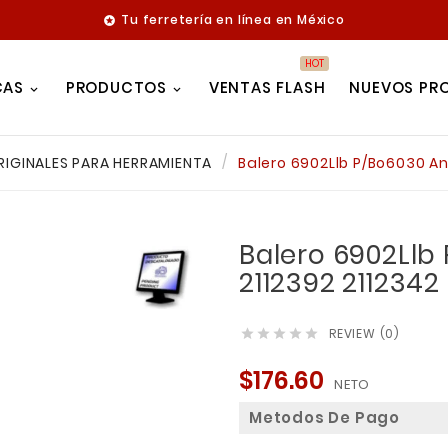
Tu ferretería en línea en México

HOT
CAS
PRODUCTOS
VENTAS FLASH
NUEVOS PR
RIGINALES PARA HERRAMIENTA
Balero 6902Llb P/Bo6030 An
Balero 6902Llb
2112392 2112342
REVIEW (0)





$176.60
NETO
Metodos De Pago