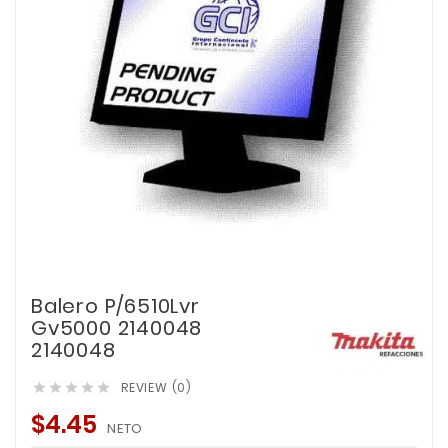
Balero P/6510Lvr
Gv5000 2140048
2140048
REVIEW (0)





$4.45
NETO