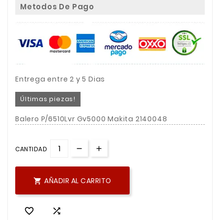
Metodos De Pago
Entrega entre 2 y 5 Dias
Últimas piezas!
Balero P/6510Lvr Gv5000 Makita 2140048
CANTIDAD
AÑADIR AL CARRITO


