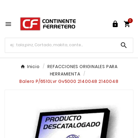
Tu ferretería en línea en México

0




Inicio
REFACCIONES ORIGINALES PARA
HERRAMIENTA
Balero P/6510Lvr Gv5000 2140048 2140048