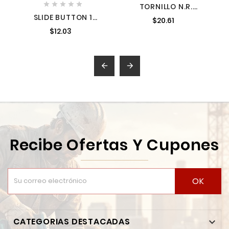





TORNILLO N.R.
3214062
SLIDE BUTTON 1
$20.61
31920055 MILWAUKEE
$12.03


Recibe Ofertas Y Cupones
OK
CATEGORIAS DESTACADAS
