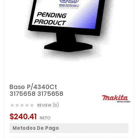
Base P/4340Ct
3175658 3175658
REVIEW (0)





$240.41
NETO
Metodos De Pago