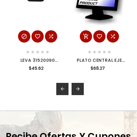
















LEVA 31520090
PLATO CENTRAL EJE
MILWAUKEE
LS1030 3436399
$45.62
$68.27
3436399


Recibe Ofertas Y Cupones