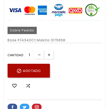
Sobre Pedido
Base P/4340Ct Makita 3175658
CANTIDAD

AGOTADO

