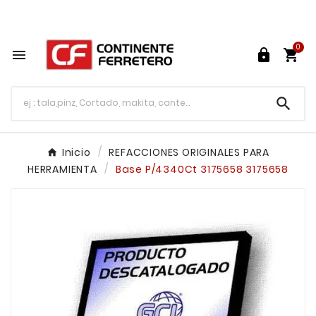
Tu ferretería en línea en México

0




Inicio
REFACCIONES ORIGINALES PARA
HERRAMIENTA
Base P/4340Ct 3175658 3175658