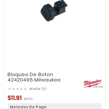
Bloqueo De Boton
42420495 Milwaukee
REVIEW (0)





$11.91
NETO
Metodos De Pago