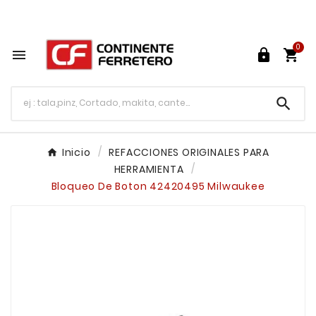
Tu ferretería en línea en México

0




Inicio
REFACCIONES ORIGINALES PARA
HERRAMIENTA
Bloqueo De Boton 42420495 Milwaukee