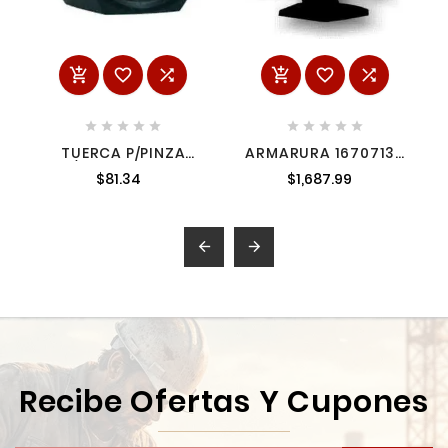
















TUERCA P/PINZA
ARMARURA 16707132
P/3612 7636290
MILWAUKEE
$81.34
$1,687.99
7636290


Recibe Ofertas Y Cupones