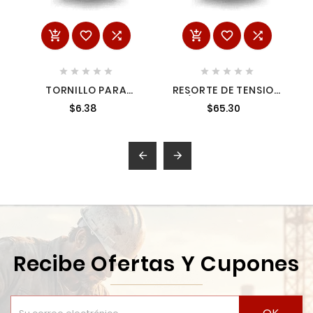
















TORNILLO PARA
RESORTE DE TENSION
AT638 N.R. A20027
P/MT240 2316675
$6.38
$65.30
2316675


Recibe Ofertas Y Cupones