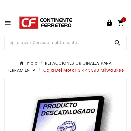
Tu ferretería en línea en México

0




Inicio
REFACCIONES ORIGINALES PARA
HERRAMIENTA
Caja Del Motor 31445390 Milwaukee