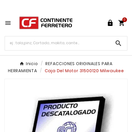
Tu ferretería en línea en México

0




Inicio
REFACCIONES ORIGINALES PARA
HERRAMIENTA
Caja Del Motor 31500120 Milwaukee