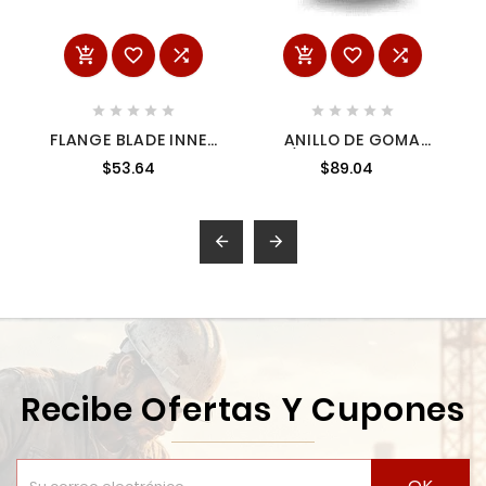
















FLANGE BLADE INNER
ANILLO DE GOMA
43340275
P/9561, GA4540C
$53.64
$89.04
MILWAUKEE
4227501


Recibe Ofertas Y Cupones