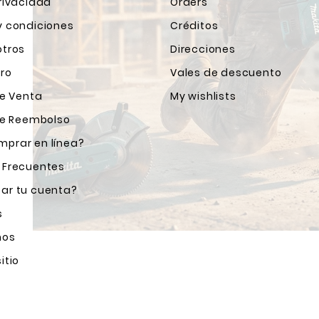
rivacidad
Orders
y condiciones
Créditos
otros
Direcciones
ro
Vales de descuento
de Venta
My wishlists
 de Reembolso
prar en línea?
 Frecuentes
ar tu cuenta?
s
nos
itio