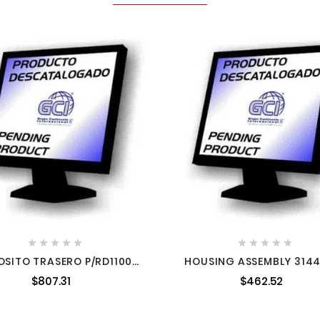










OSITO TRASERO P/RD1100
HOUSING ASSEMBLY 314
1518793 1518793
MILWAUKEE
$807.31
$462.52