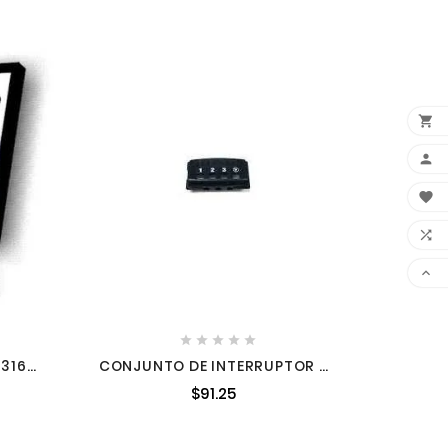
E










43160
CONJUNTO DE INTERRUPTOR DE
VELOCIDAD 45240450
$91.25