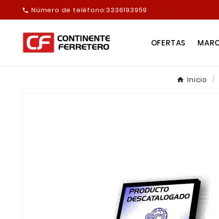
Número de teléfono:
3336193959

OFERTAS
MAR
Inicio