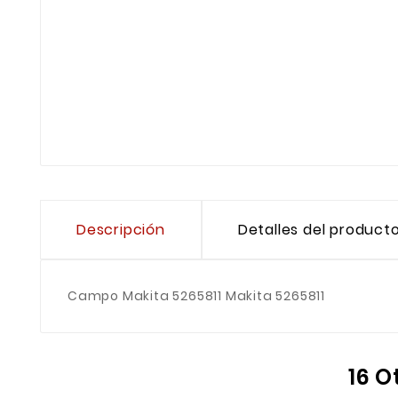
Descripción
Detalles del product
Campo Makita 5265811 Makita 5265811
16 O