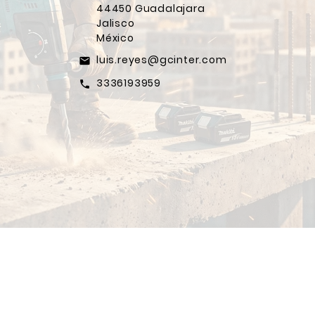
44450 Guadalajara
Jalisco
México
luis.reyes@gcinter.com
email
3336193959
call