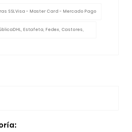
ras SSL
Visa - Master Card - Mercado Pago
ública
DHL, Estafeta, Fedex, Castores,
oría: