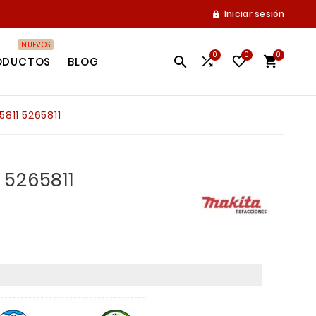
Iniciar sesión

NUEVOS
0
0
0




ODUCTOS
BLOG
811 5265811
 5265811