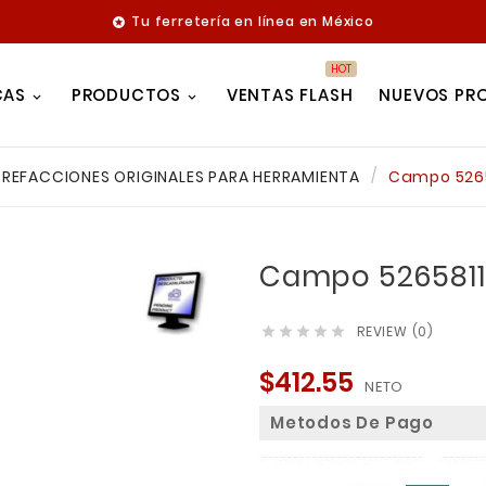
Tu ferretería en línea en México

HOT
CAS
PRODUCTOS
VENTAS FLASH
NUEVOS PR
REFACCIONES ORIGINALES PARA HERRAMIENTA
Campo 5265
Campo 5265811
REVIEW (0)





$412.55
NETO
Metodos De Pago