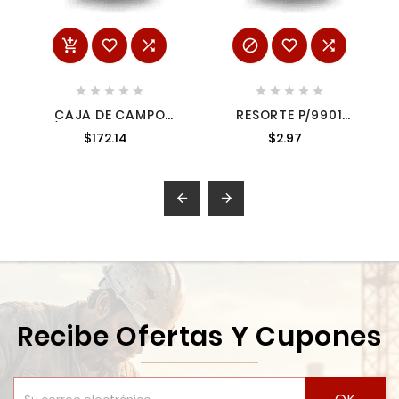
















CAJA DE CAMPO
RESORTE P/9901
P/9554NB 4187947
2312257 2312257
$172.14
$2.97
4187947


Recibe Ofertas Y Cupones