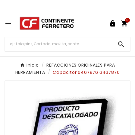
Tu ferretería en línea en México

0




Inicio
REFACCIONES ORIGINALES PARA
HERRAMIENTA
Capacitor 6467876 6467876