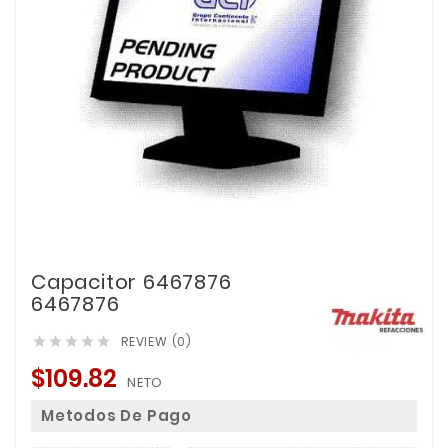
Capacitor 6467876
6467876
REVIEW (0)





$109.82
NETO
Metodos De Pago