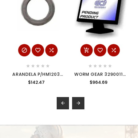
















ARANDELA P/HM1203C
WORM GEAR 32900113
2673867
MILWAUKEE
$142.47
$964.69

