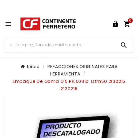
Tu ferretería en línea en México

0




Inicio
REFACCIONES ORIGINALES PARA
HERRAMIENTA
Empaque De Goma O 5 P/Ls0810, Dtm50 2130215
2130215