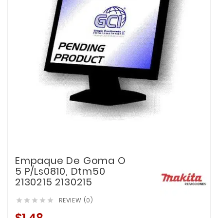
Empaque De Goma O
5 P/Ls0810, Dtm50
2130215 2130215
REVIEW (0)




