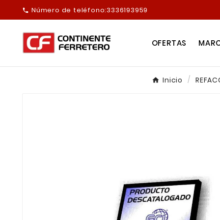
Número de teléfono:
3336193959

OFERTAS
MAR
Inicio
REFAC