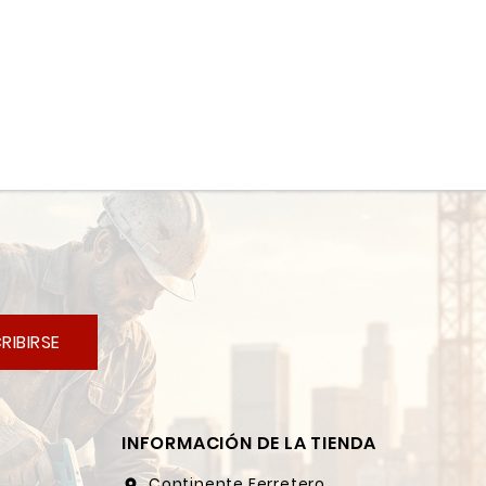
RIBIRSE
INFORMACIÓN DE LA TIENDA
Continente Ferretero
location_on