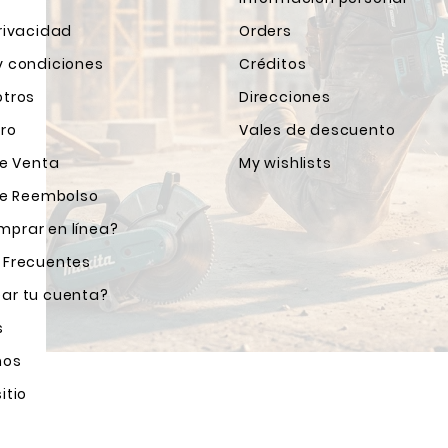
rivacidad
Orders
y condiciones
Créditos
otros
Direcciones
ro
Vales de descuento
de Venta
My wishlists
 de Reembolso
prar en línea?
 Frecuentes
ar tu cuenta?
s
nos
itio