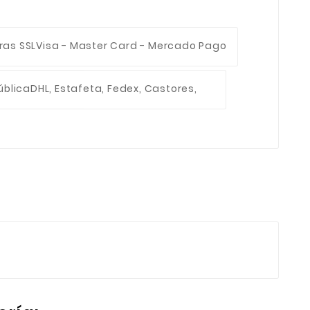
ras SSL
Visa - Master Card - Mercado Pago
ública
DHL, Estafeta, Fedex, Castores,