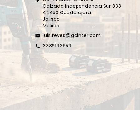
Calzada Independencia Sur 333
44450 Guadalajara
Jalisco
México
luis.reyes@gcinter.com
email
3336193959
call