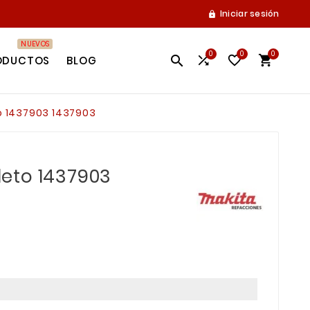
Iniciar sesión

NUEVOS
0
0
0




ODUCTOS
BLOG
 1437903 1437903
eto 1437903