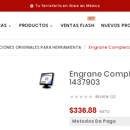
Tu ferretería en línea en México

HOT
CAS
PRODUCTOS
VENTAS FLASH
NUEVOS PR
CIONES ORIGINALES PARA HERRAMIENTA
Engrane Completo
Engrane Compl
1437903
REVIEW (0)





$336.88
NETO
Metodos De Pago