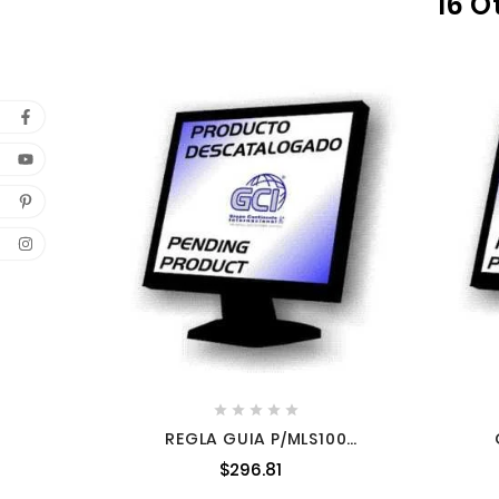
16 O





REGLA GUIA P/MLS100
JM23000023 JM23000023
$296.81