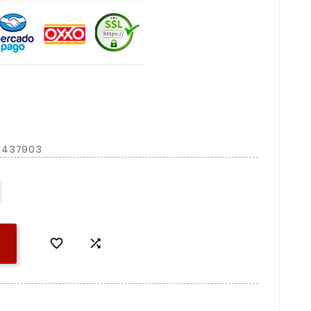
1437903

