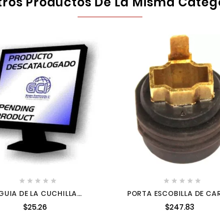
tros Productos De La Misma Categ










GUIA DE LA CUCHILLA
PORTA ESCOBILLA DE CA
42680073 MILWAUKEE
6437110
$25.26
$247.83