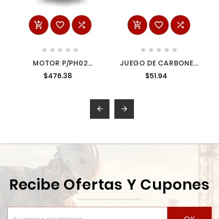
















MOTOR P/PH02
JUEGO DE CARBONES
6299378 6299378
CB-458 P/GA4030
$476.38
$51.94
1950258


Recibe Ofertas Y Cupones