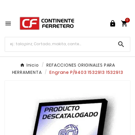
Tu ferretería en línea en México

0




Inicio
REFACCIONES ORIGINALES PARA
HERRAMIENTA
Engrane P/9403 1532913 1532913