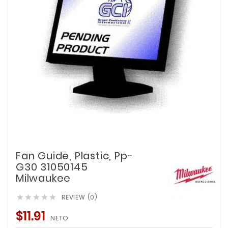
Fan Guide, Plastic, Pp-
G30 31050145
Milwaukee
REVIEW (0)





$11.91
NETO