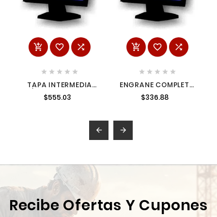
















TAPA INTERMEDIA
ENGRANE COMPLETO
P/HM1810 3178999
1437903 1437903
$555.03
$336.88
3178999


Recibe Ofertas Y Cupones