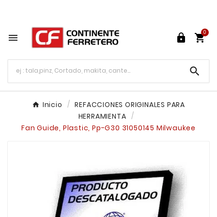
Tu ferretería en línea en México

0




Inicio
REFACCIONES ORIGINALES PARA
HERRAMIENTA
Fan Guide, Plastic, Pp-G30 31050145 Milwaukee