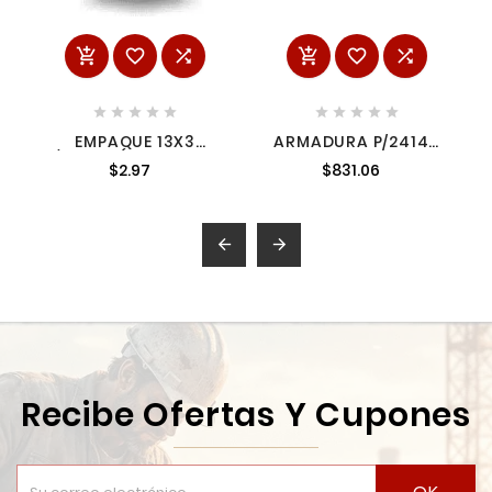
















EMPAQUE 13X3
ARMADURA P/2414B
P/AF504 (ANTES A311-
5102392
$2.97
$831.06
OR) A02000251


Recibe Ofertas Y Cupones