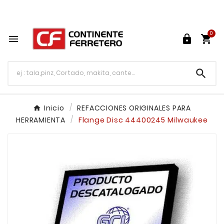
Tu ferretería en línea en México

0




Inicio
REFACCIONES ORIGINALES PARA
HERRAMIENTA
Flange Disc 44400245 Milwaukee