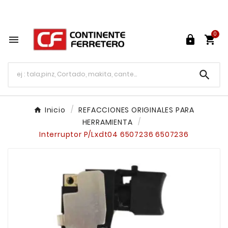
Tu ferretería en línea en México

0




Inicio
REFACCIONES ORIGINALES PARA
HERRAMIENTA
Interruptor P/Lxdt04 6507236 6507236