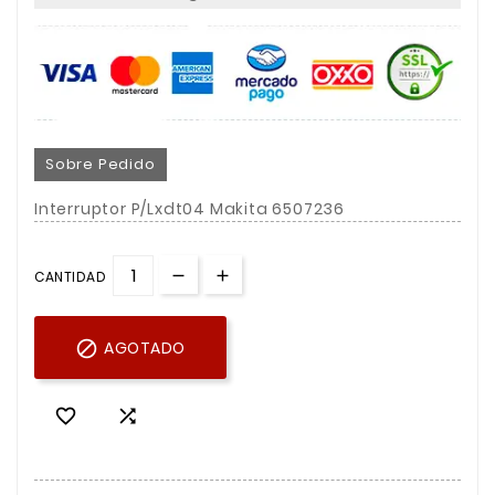
Sobre Pedido
Interruptor P/Lxdt04 Makita 6507236
CANTIDAD

AGOTADO

