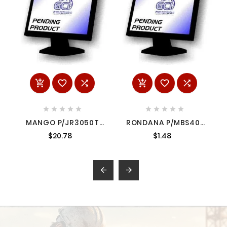
















MANGO P/JR3050T
RONDANA P/MBS401
4183113 4183113
2673566 2673566
$20.78
$1.48

