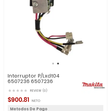
Interruptor P/Lxdt04
6507236 6507236
REVIEW (0)





$900.81
NETO
Metodos De Pago