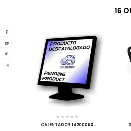
16 O





CALENTADOR 14200050
MILWAUKEE