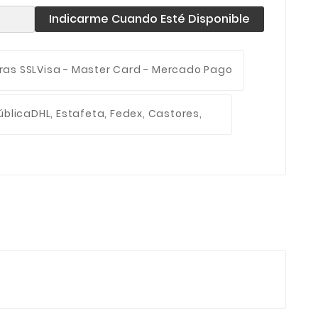
Indicarme Cuando Esté Disponible
ras SSL
Visa - Master Card - Mercado Pago
ública
DHL, Estafeta, Fedex, Castores,