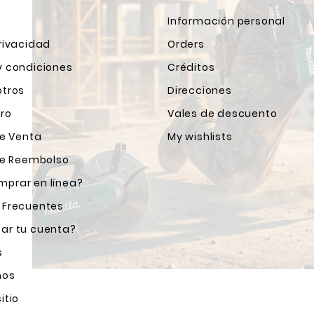
Información personal
rivacidad
Orders
y condiciones
Créditos
otros
Direcciones
ro
Vales de descuento
de Venta
My wishlists
 de Reembolso
prar en línea?
 Frecuentes
ar tu cuenta?
s
nos
itio