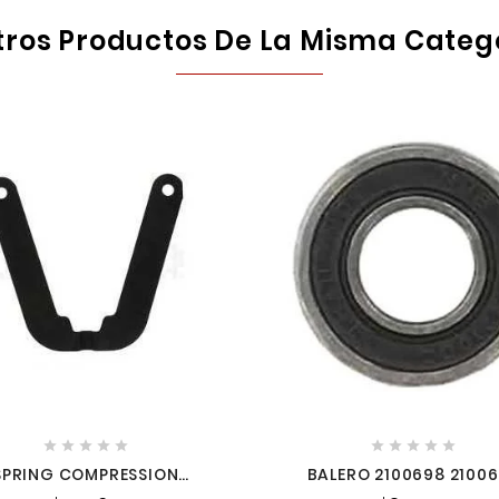
tros Productos De La Misma Categ










SPRING COMPRESSION
BALERO 2100698 2100
40500455 MILWAUKEE