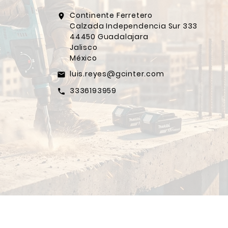
Continente Ferretero
location_on
Calzada Independencia Sur 333
44450 Guadalajara
Jalisco
México
luis.reyes@gcinter.com
email
3336193959
call