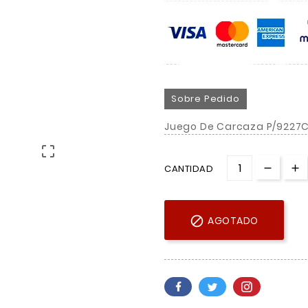
Sobre Pedido
Juego De Carcaza P/9227C

CANTIDAD

AGOTADO