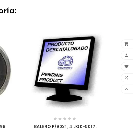
oría:

ESPAC









698
BALERO P/9031, 4 JGK-5017
ANTES 2100151 2102111 2102111