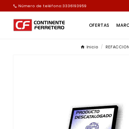
Número de teléfono:
3336193959

OFERTAS
MAR
Inicio
REFACCION