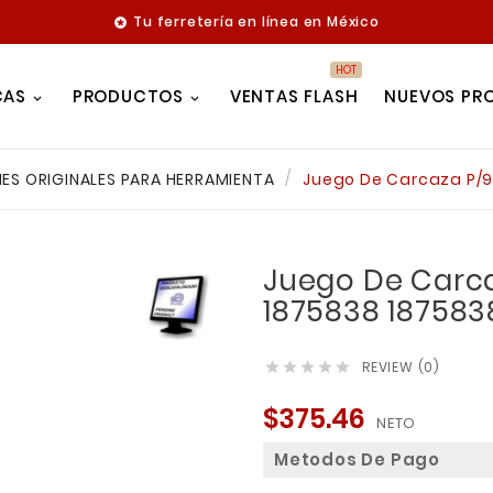
Tu ferretería en línea en México

HOT
CAS
PRODUCTOS
VENTAS FLASH
NUEVOS PR
ES ORIGINALES PARA HERRAMIENTA
Juego De Carcaza P/9
Juego De Carc
1875838 187583
REVIEW (0)





$375.46
NETO
Metodos De Pago