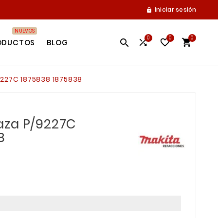
Iniciar sesión

NUEVOS
0
0
0




ODUCTOS
BLOG
227C 1875838 1875838
aza P/9227C
8