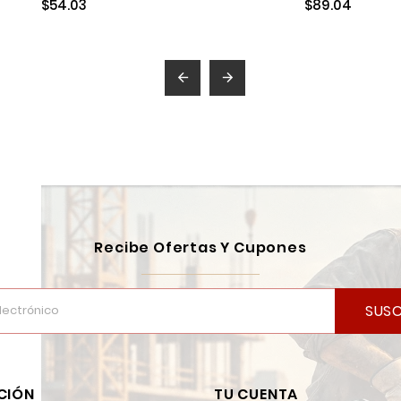
$54.03
$89.04


Recibe Ofertas Y Cupones
SUSC
CIÓN
TU CUENTA