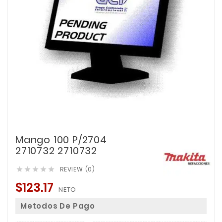
Mango 100 P/2704
2710732 2710732
REVIEW (0)





$123.17
NETO
Metodos De Pago