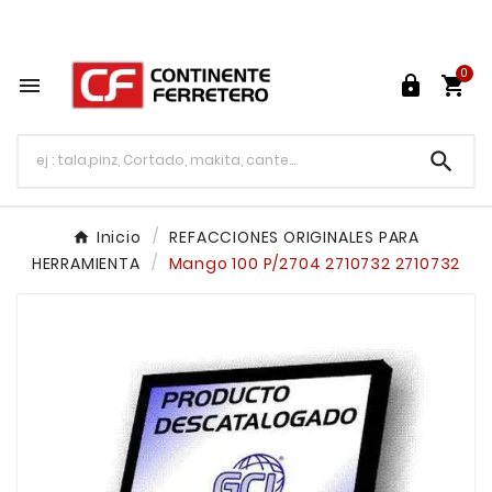
Tu ferretería en línea en México

0




Inicio
REFACCIONES ORIGINALES PARA
HERRAMIENTA
Mango 100 P/2704 2710732 2710732