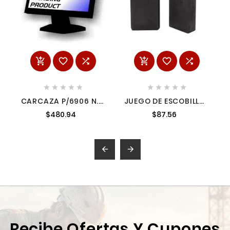
















CARCAZA P/6906 N.R.
JUEGO DE ESCOBILLAS
1594141
DE CARBON CB-218
$480.94
$87.56
P/HM 1971284


Recibe Ofertas Y Cupones