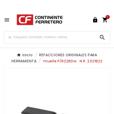
Tu ferretería en línea en México

0




Inicio
REFACCIONES ORIGINALES PARA
HERRAMIENTA
muelle P/6226Dw . N.R. 2321822