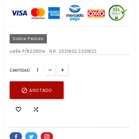
Sobre Pedido
uelle P/6226Dw . N.R. 2321822 2321822
CANTIDAD

AGOTADO

