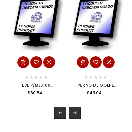
















EJE P/MLS100
PERNO DE GOLPE
JM23000084
P/HR2810T N.R.
$60.84
$43.04
JM23000084
3247962 3247962

