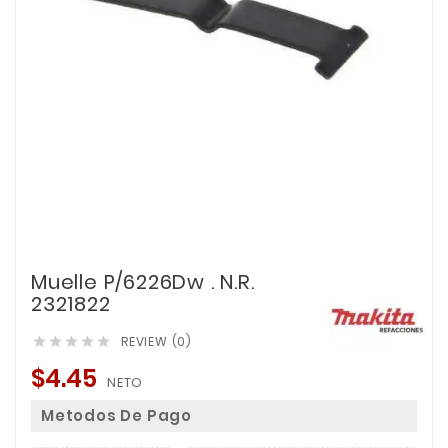
Muelle P/6226Dw . N.R.
2321822
REVIEW (0)





$4.45
NETO
Metodos De Pago