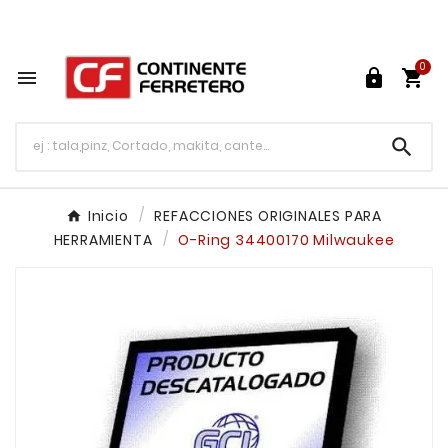
Tu ferretería en línea en México

0




Inicio
REFACCIONES ORIGINALES PARA
HERRAMIENTA
O-Ring 34400170 Milwaukee