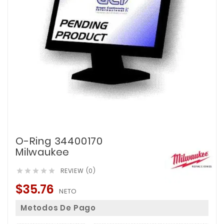
O-Ring 34400170
Milwaukee
REVIEW (0)





$35.76
NETO
Metodos De Pago