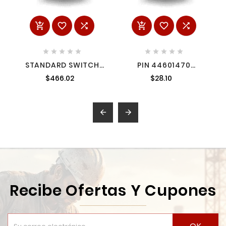
















STANDARD SWITCH
PIN 44601470
120V 23660232
MILWAUKEE
$466.02
$28.10
MILWAUKEE


Recibe Ofertas Y Cupones