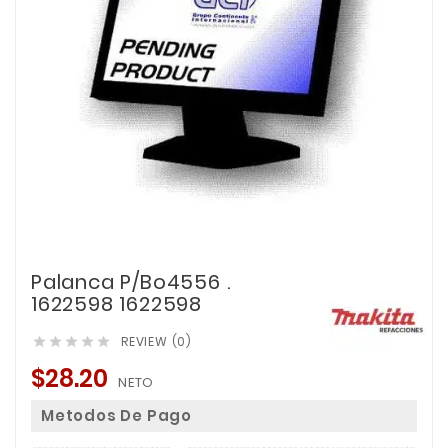
Palanca P/Bo4556 .
1622598 1622598
REVIEW (0)





$28.20
NETO
Metodos De Pago