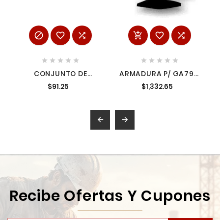
















CONJUNTO DE
ARMADURA P/ GA7911
INTERRUPTOR DE
5184233 5184233
$91.25
$1,332.65
VELOCIDAD
45240450


Recibe Ofertas Y Cupones