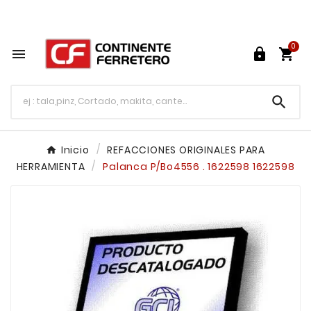
Tu ferretería en línea en México

0




Inicio
REFACCIONES ORIGINALES PARA
HERRAMIENTA
Palanca P/Bo4556 . 1622598 1622598