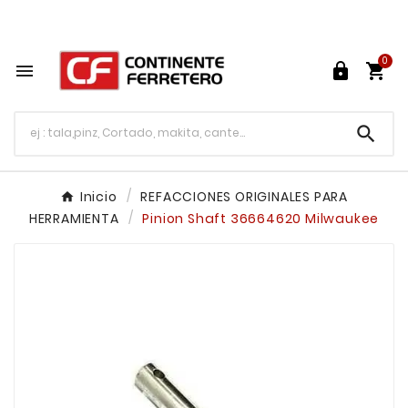
Tu ferretería en línea en México

0




Inicio
REFACCIONES ORIGINALES PARA
HERRAMIENTA
Pinion Shaft 36664620 Milwaukee