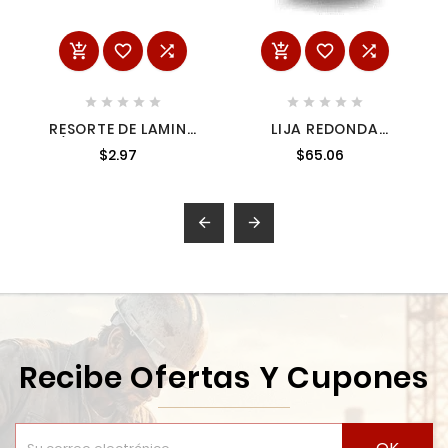
















RESORTE DE LAMINA
LIJA REDONDA
P/JR3050T 2322218
VELCRO 5' 7945188
$2.97
$65.06
7945188


Recibe Ofertas Y Cupones