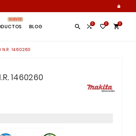

NUEVOS
0
0
0




ODUCTOS
BLOG
 N.R. 1460260
.R. 1460260