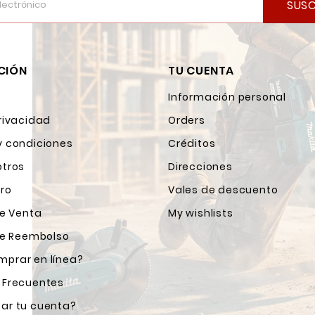
SUSC
CIÓN
TU CUENTA
Información personal
rivacidad
Orders
y condiciones
Créditos
otros
Direcciones
ro
Vales de descuento
de Venta
My wishlists
 de Reembolso
prar en línea?
 Frecuentes
ar tu cuenta?