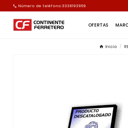
Número de teléfono:
3336193959

OFERTAS
MAR
Inicio
R