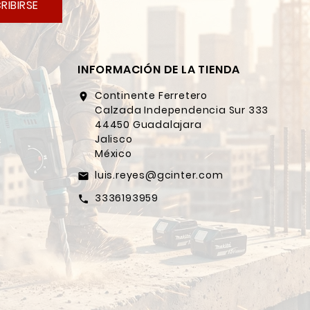
RIBIRSE
INFORMACIÓN DE LA TIENDA
Continente Ferretero
location_on
Calzada Independencia Sur 333
44450 Guadalajara
Jalisco
México
luis.reyes@gcinter.com
email
3336193959
call