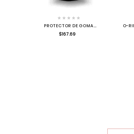





PROTECTOR DE GOMA
O-RI
A03090181 A03090181
$167.69