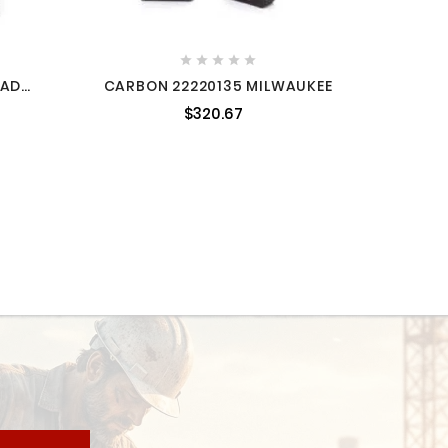





DAD
CARBON 22220135 MILWAUKEE
9925
$320.67