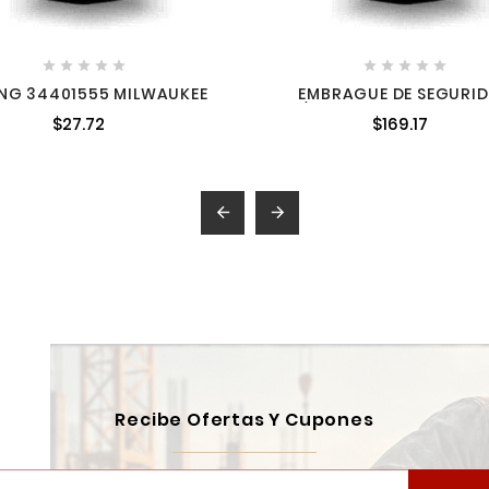










NG 34401555 MILWAUKEE
EMBRAGUE DE SEGURI
P/HR2470 3319925 331
$27.72
$169.17


Recibe Ofertas Y Cupones