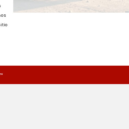
s
nos
itio
o™