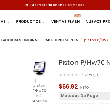
Tu ferretería en línea en México

HOT
CAS
PRODUCTOS
VENTAS FLASH
NUEVOS PR
EFACCIONES ORIGINALES PARA HERRAMIENTA
piston P/Hw70
Piston P/Hw70 N
REVIEW (0)





$56.92
NETO
Metodos De Pago