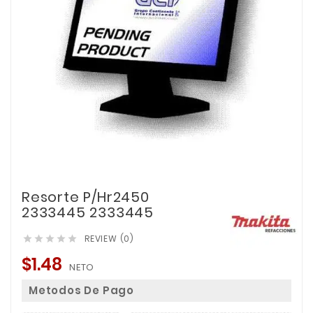
Resorte P/Hr2450
2333445 2333445
REVIEW (0)





$1.48
NETO
Metodos De Pago