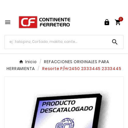
Tu ferretería en línea en México

0




Inicio
REFACCIONES ORIGINALES PARA
HERRAMIENTA
Resorte P/Hr2450 2333445 2333445