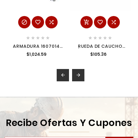
















ARMADURA 16070140
RUEDA DE CAUCHO
MILWAUKEE
P/LB1200 JM21000047
$1,024.59
$105.36


Recibe Ofertas Y Cupones