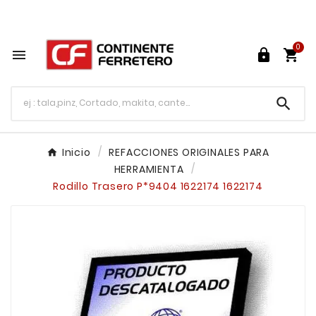
Tu ferretería en línea en México

0




Inicio
REFACCIONES ORIGINALES PARA
HERRAMIENTA
Rodillo Trasero P*9404 1622174 1622174