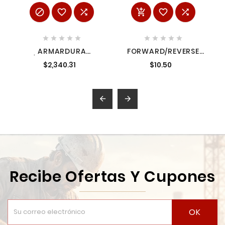
















ARMARDURA
FORWARD/REVERSE
P/HR3851 5147718
BUTT 42420800
$2,340.31
$10.50
5147718
MILWAUKEE


Recibe Ofertas Y Cupones
OK