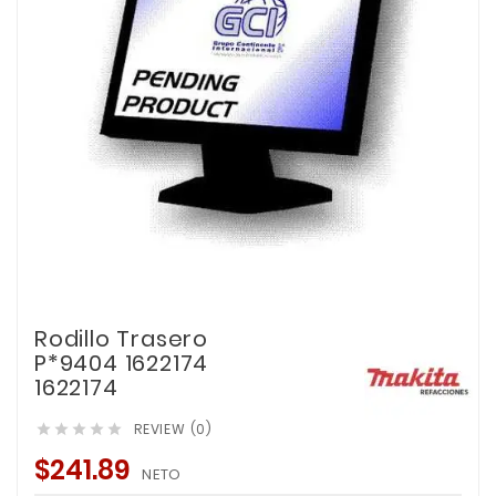
Rodillo Trasero
P*9404 1622174
1622174
REVIEW (0)





$241.89
NETO