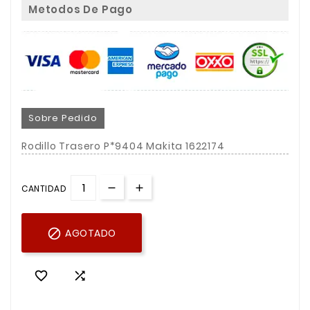
Metodos De Pago
Sobre Pedido
Rodillo Trasero P*9404 Makita 1622174
CANTIDAD

AGOTADO

