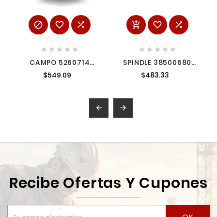
















CAMPO 5260714
SPINDLE 38500680
5260714
MILWAUKEE
$549.09
$483.33


Recibe Ofertas Y Cupones