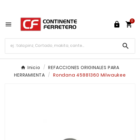
Tu ferretería en línea en México

0




Inicio
REFACCIONES ORIGINALES PARA
HERRAMIENTA
Rondana 45881360 Milwaukee