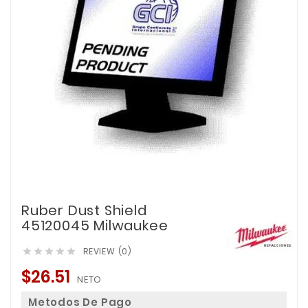
Ruber Dust Shield
45120045 Milwaukee
REVIEW (0)





$26.51
NETO
Metodos De Pago