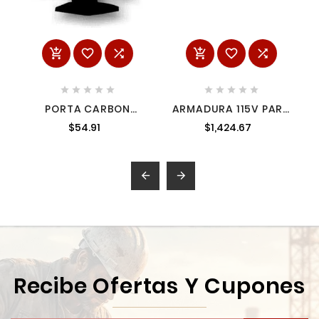
















PORTA CARBON
ARMADURA 115V PARA
6386141 6386141
LS1040 MAKITA
$54.91
$1,424.67
5167162


Recibe Ofertas Y Cupones