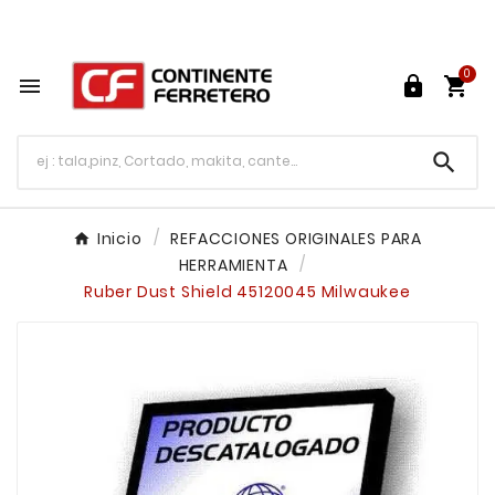
Tu ferretería en línea en México

0




Inicio
REFACCIONES ORIGINALES PARA
HERRAMIENTA
Ruber Dust Shield 45120045 Milwaukee