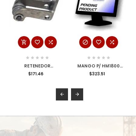
















RETENEDOR
MANGO P/ HM1800
COMPLETO N.R.
4183333 4183333
$171.46
$323.51
1513646

