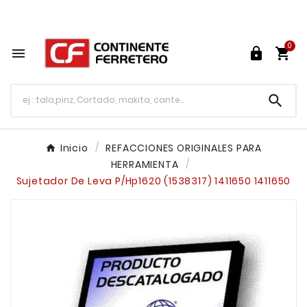
Tu ferretería en línea en México

0




Inicio
REFACCIONES ORIGINALES PARA
HERRAMIENTA
Sujetador De Leva P/Hp1620 (1538317) 1411650 1411650