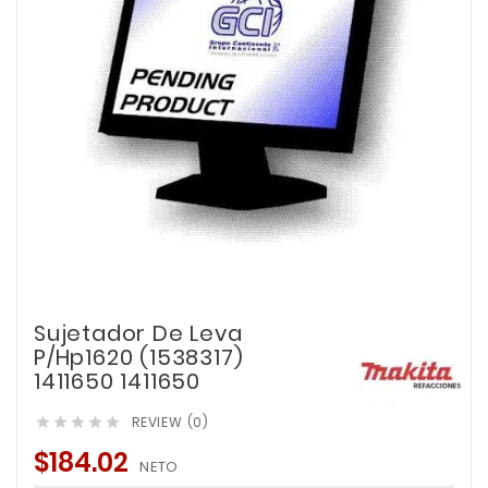
Sujetador De Leva
P/Hp1620 (1538317)
1411650 1411650
REVIEW (0)





$184.02
NETO