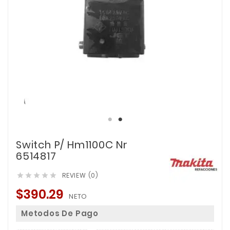
Switch P/ Hm1100C Nr
6514817
REVIEW (0)





$390.29
NETO
Metodos De Pago