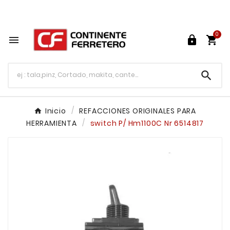
Tu ferretería en línea en México

0




Inicio
REFACCIONES ORIGINALES PARA
HERRAMIENTA
switch P/ Hm1100C Nr 6514817