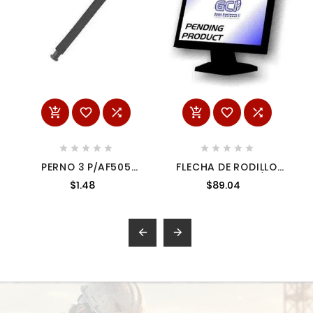
















PERNO 3 P/AF505
FLECHA DE RODILLO
HY00000045
DELANTERO P/
$1.48
$89.04
3238290 3238290

