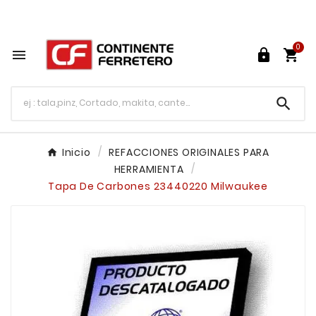
Tu ferretería en línea en México

0




Inicio
REFACCIONES ORIGINALES PARA
HERRAMIENTA
Tapa De Carbones 23440220 Milwaukee