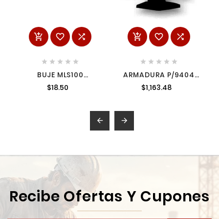
















BUJE MLS100
ARMADURA P/9404
JM23000078
5133363 5133363
$18.50
$1,163.48


Recibe Ofertas Y Cupones