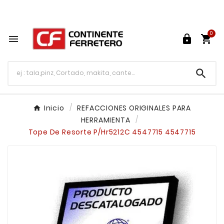
Tu ferretería en línea en México

0




Inicio
REFACCIONES ORIGINALES PARA
HERRAMIENTA
Tope De Resorte P/Hr5212C 4547715 4547715