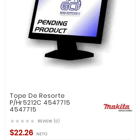
Tope De Resorte
P/Hr5212C 4547715
4547715
REVIEW (0)





$22.26
NETO