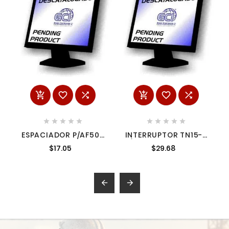
















ESPACIADOR P/AF503
INTERRUPTOR TN15-2
N.R. A29014
P/MGA900B 6514346
$17.05
$29.68
6514346

