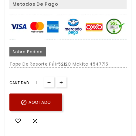
Metodos De Pago
Sobre Pedido
Tope De Resorte P/Hr5212C Makita 4547715
CANTIDAD

AGOTADO

