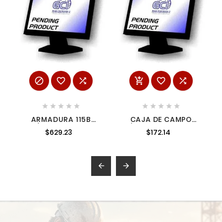
















ARMADURA 115B
CAJA DE CAMPO
P/M9507 ANTES
P/9554NB 4187947
$629.23
$172.14
5139513 5155515
4187947
5155515

