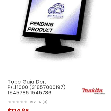
Tope Guia Der.
P/Lf1000 (31857000197)
1545786 1545786
REVIEW (0)




