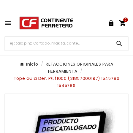
Tu ferretería en línea en México

0




Inicio
REFACCIONES ORIGINALES PARA
HERRAMIENTA
Tope Guia Der. P/Lf1000 (31857000197) 1545786
1545786