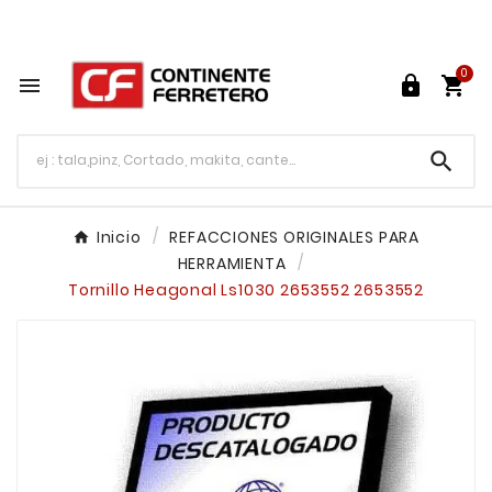
Tu ferretería en línea en México

0




Inicio
REFACCIONES ORIGINALES PARA
HERRAMIENTA
Tornillo Heagonal Ls1030 2653552 2653552