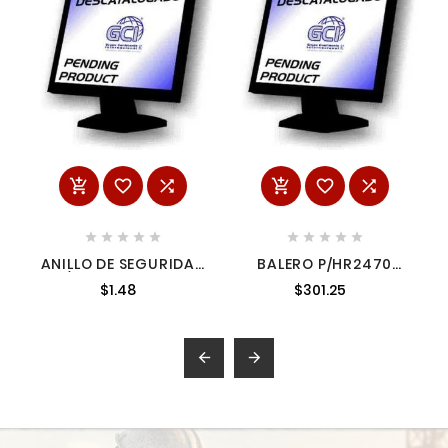
















ANILLO DE SEGURIDAD
BALERO P/HR2470
P/HP1630 4241129
2271794 2271794
$1.48
$301.25
4241129

