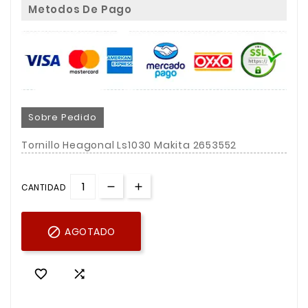
Metodos De Pago
Sobre Pedido
Tornillo Heagonal Ls1030 Makita 2653552
CANTIDAD

AGOTADO

