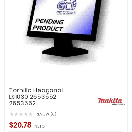
Tornillo Heagonal
Ls1030 2653552
2653552
REVIEW (0)





$20.78
NETO