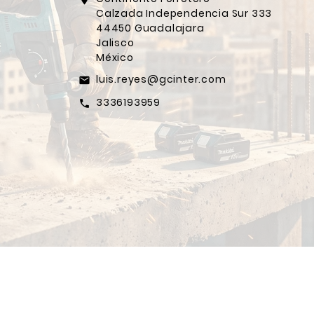
Calzada Independencia Sur 333
44450 Guadalajara
Jalisco
México
luis.reyes@gcinter.com
email
3336193959
call