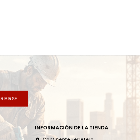
RIBIRSE
INFORMACIÓN DE LA TIENDA
Continente Ferretero
location_on