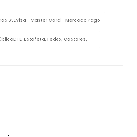
ras SSL
Visa - Master Card - Mercado Pago
ública
DHL, Estafeta, Fedex, Castores,