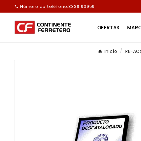
Número de teléfono:
3336193959

OFERTAS
MAR
Inicio
REFAC