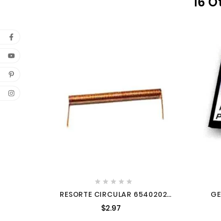
16 O





RESORTE CIRCULAR 6540202
GE
6540202
$2.97