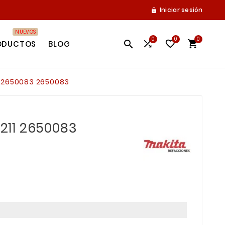
Iniciar sesión

NUEVOS
0
0
0




ODUCTOS
BLOG
11 2650083 2650083
1211 2650083