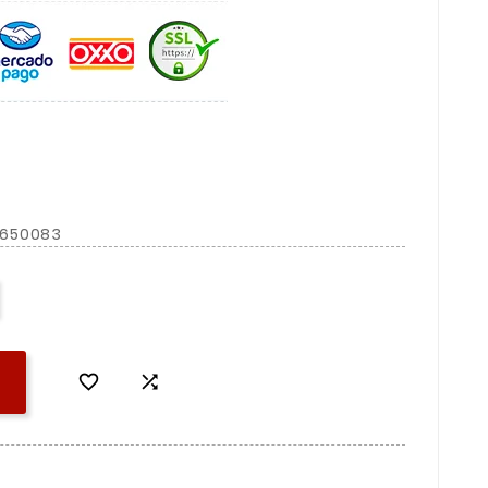
 2650083

