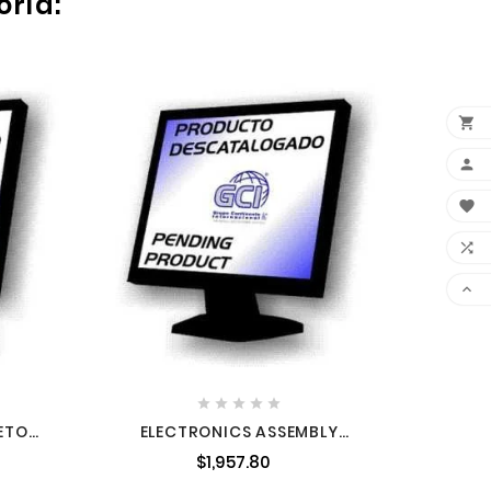
oría:

ENGRA









ETO
ELECTRONICS ASSEMBLY
7C
14200016 MILWAUKEE
$1,957.80