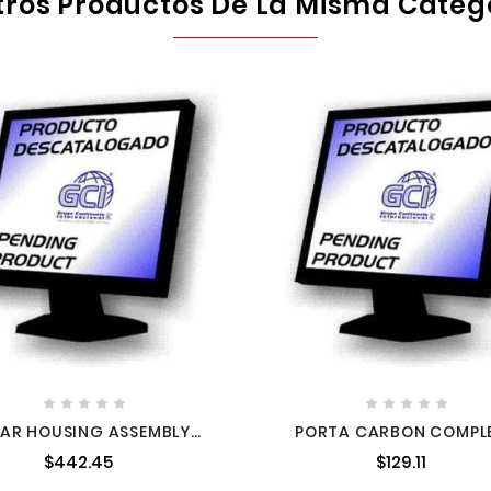
tros Productos De La Misma Categ










AR HOUSING ASSEMBLY
PORTA CARBON COMPL
28145380 MILWAUKEE
PARA HR5211C HM130
$442.45
$129.11
632D002 632D002