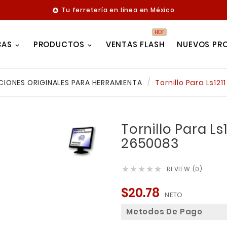
Tu ferretería en línea en México

HOT
CAS
PRODUCTOS
VENTAS FLASH
NUEVOS PR
CIONES ORIGINALES PARA HERRAMIENTA
Tornillo Para Ls12
Tornillo Para Ls
2650083
REVIEW (0)





$20.78
NETO
Metodos De Pago