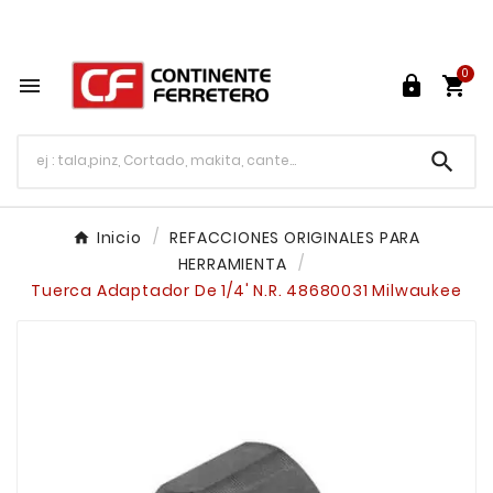
Tu ferretería en línea en México

0




Inicio
REFACCIONES ORIGINALES PARA
HERRAMIENTA
Tuerca Adaptador De 1/4' N.R. 48680031 Milwaukee