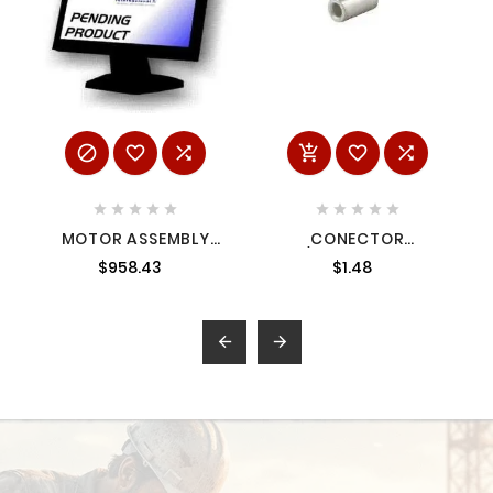
















MOTOR ASSEMBLY
CONECTOR
23300900 MILWAUKEE
P/9401,MT2240
$958.43
$1.48
6545024

