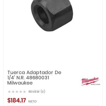
Tuerca Adaptador De
1/4' N.R. 48680031
Milwaukee
REVIEW (0)





$184.17
NETO