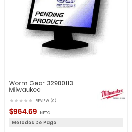
Worm Gear 32900113
Milwaukee
REVIEW (0)





$964.69
NETO
Metodos De Pago