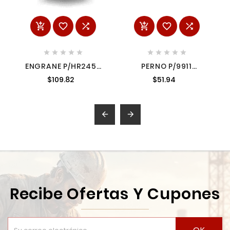
















ENGRANE P/HR2450
PERNO P/9911
2265509 2265509
3237765 3237765
$109.82
$51.94


Recibe Ofertas Y Cupones