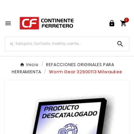
Tu ferretería en línea en México

0




Inicio
REFACCIONES ORIGINALES PARA
HERRAMIENTA
Worm Gear 32900113 Milwaukee