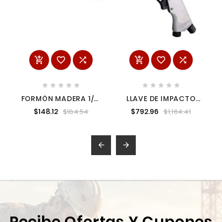
















FORMÓN MADERA 1/2"
LLAVE DE IMPACTO
DINAGRIP STANLEY
NEUMATICA CON 10
$148.12
$792.96
$184.54
$1,164.41
16873
DADOS 1/2" HOTECHE
IW1201

