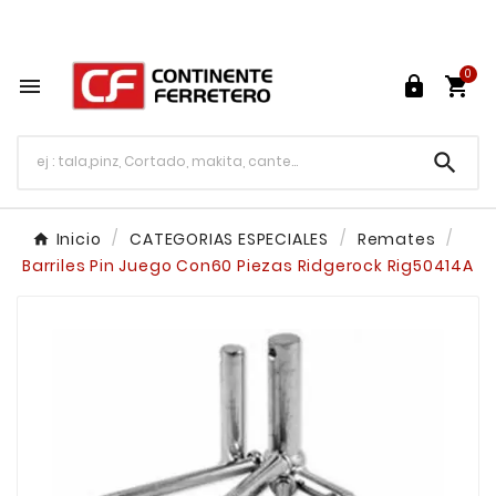
Tu ferretería en línea en México

0




Inicio
CATEGORIAS ESPECIALES
Remates
Barriles Pin Juego Con60 Piezas Ridgerock Rig50414A