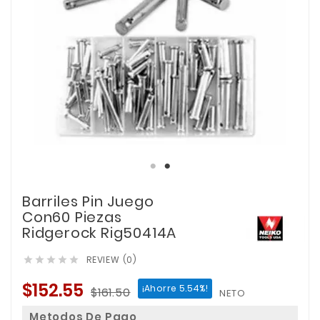
Barriles Pin Juego
Con60 Piezas
Ridgerock Rig50414A
REVIEW (0)





$152.55
¡Ahorre 5.54%!
$161.50
NETO
Metodos De Pago