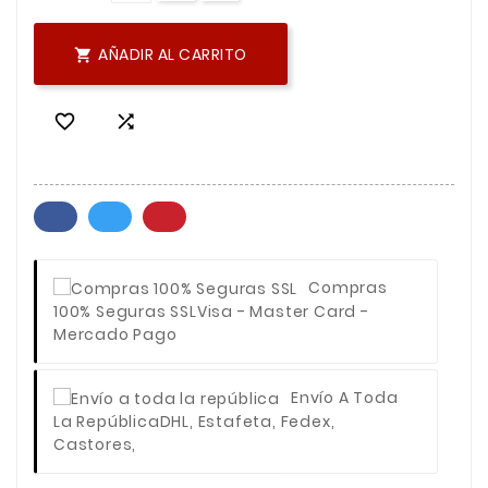
AÑADIR AL CARRITO



Compras
100% Seguras SSL
Visa - Master Card -
Mercado Pago
Envío A Toda
La República
DHL, Estafeta, Fedex,
Castores,