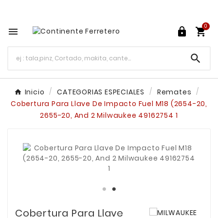
Tu ferretería en línea en México

0




Inicio
CATEGORIAS ESPECIALES
Remates
Cobertura Para Llave De Impacto Fuel M18 (2654-20,
2655-20, And 2 Milwaukee 49162754 1
Cobertura Para Llave