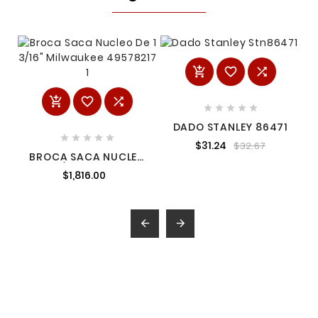











DADO STANLEY 86471





$31.24
$32.67
BROCA SACA NUCLEO
DE 1 3/16" MILWAUKEE
$1,816.00
49578217 1

