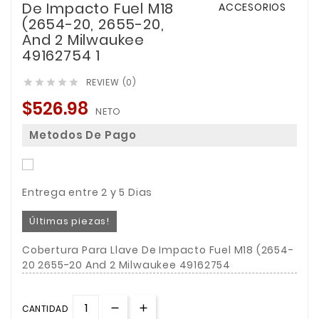
De Impacto Fuel M18
(2654-20, 2655-20,
And 2 Milwaukee
49162754 1
REVIEW (0)





$526.98
NETO
Metodos De Pago
Entrega entre 2 y 5 Dias
Últimas piezas!
Cobertura Para Llave De Impacto Fuel M18 (2654-
20 2655-20 And 2 Milwaukee 49162754
CANTIDAD